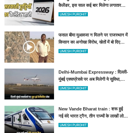
कैलेंडर, इस साल कई बार मिलेगा लगातार
अवकाश, देखें
UMESH PUROHIT
फसल बीमा मुआवजा न मिलने पर राजस्थान में
किसान का अनोखा विरोध, खेतों में बो दिए
500-500 रुपए के नोट, वीडियो वायरल
UMESH PUROHIT
Delhi-Mumbai Expressway : दिल्ली-
मुंबई एक्सप्रेसवे पर अब मिलेगी ये सुविधा,
हेलीकॉप्टर सर्विस से तुरंत घायल पहुंचेगा
UMESH PUROHIT
हॉस्पिटल
New Vande Bharat train : शरू हुई
नई वंदे भारत ट्रैन, तीन राज्यों के लाखों लोगों
का सफर होगा आसान, देखें पूरा रूटमैप
UMESH PUROHIT