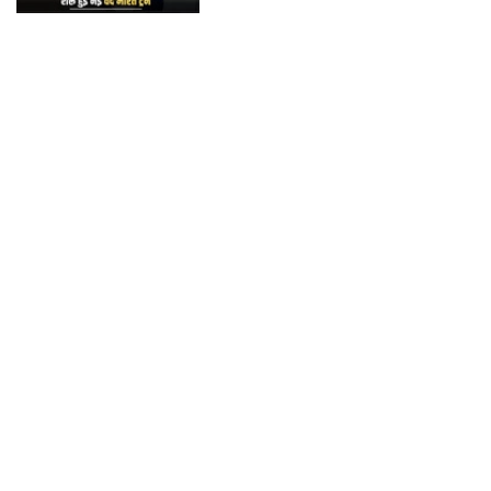
RECOMMENDED
101 पेड़ो सजा विद्यालय "*वन महोत्सव” के तहत आईजीएनपी स्कूल में पौधारोपण*