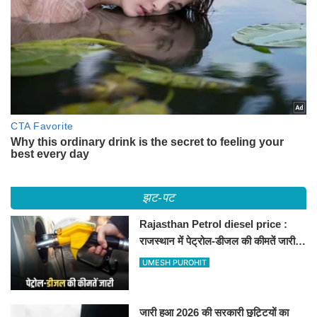
झट-पट
Rajasthan Petrol diesel price :
राजस्थान में पेट्रोल-डीजल की कीमतें जारी,
जानिए बीकानेर समेत पुरे प्रदेश में नए रेट
UMESH PUROHIT
जारी हुआ 2026 की सरकारी छुट्टियों का