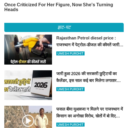
झट-पट
Rajasthan Petrol diesel price :
राजस्थान में पेट्रोल-डीजल की कीमतें जारी,
जानिए बीकानेर समेत पुरे प्रदेश में नए रेट
UMESH PUROHIT
जारी हुआ 2026 की सरकारी छुट्टियों का
कैलेंडर, इस साल कई बार मिलेगा लगातार
अवकाश, देखें
UMESH PUROHIT
फसल बीमा मुआवजा न मिलने पर राजस्थान में
किसान का अनोखा विरोध, खेतों में बो दिए
500-500 रुपए के नोट, वीडियो वायरल
UMESH PUROHIT