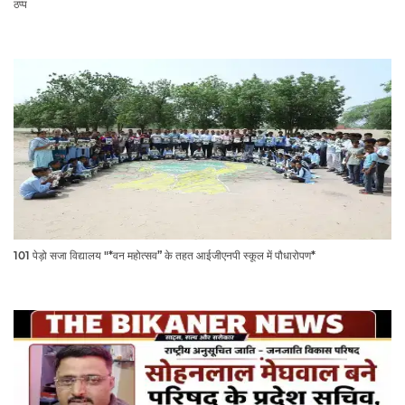
ठप्प
101 पेड़ो सजा विद्यालय "*वन महोत्सव” के तहत आईजीएनपी स्कूल में पौधारोपण*