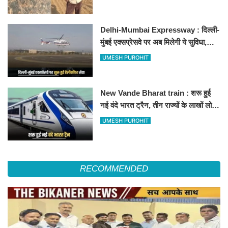
Delhi-Mumbai Expressway : दिल्ली-
मुंबई एक्सप्रेसवे पर अब मिलेगी ये सुविधा,
हेलीकॉप्टर सर्विस से तुरंत घायल पहुंचेगा
UMESH PUROHIT
हॉस्पिटल
New Vande Bharat train : शरू हुई
नई वंदे भारत ट्रैन, तीन राज्यों के लाखों लोगों
का सफर होगा आसान, देखें पूरा रूटमैप
UMESH PUROHIT
RECOMMENDED