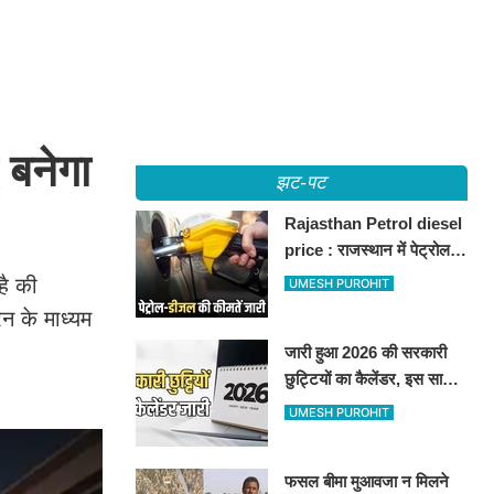
बनेगा
झट-पट
Rajasthan Petrol diesel
price : राजस्थान में पेट्रोल-
डीजल की कीमतें जारी, जानिए
है की
UMESH PUROHIT
बीकानेर समेत पुरे प्रदेश में नए
ेन के माध्यम
रेट
जारी हुआ 2026 की सरकारी
छुट्टियों का कैलेंडर, इस साल
कई बार मिलेगा लगातार
UMESH PUROHIT
अवकाश, देखें
फसल बीमा मुआवजा न मिलने