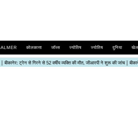
SALMER
कोलकात्ता
जॉब्स
ज्योतिष
ज्योतिष
दुनिया
खे