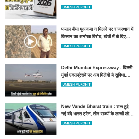
अवकाश, देखें
UMESH PUROHIT
फसल बीमा मुआवजा न मिलने पर राजस्थान में
किसान का अनोखा विरोध, खेतों में बो दिए
500-500 रुपए के नोट, वीडियो वायरल
UMESH PUROHIT
Delhi-Mumbai Expressway : दिल्ली-
मुंबई एक्सप्रेसवे पर अब मिलेगी ये सुविधा,
हेलीकॉप्टर सर्विस से तुरंत घायल पहुंचेगा
UMESH PUROHIT
हॉस्पिटल
New Vande Bharat train : शरू हुई
नई वंदे भारत ट्रैन, तीन राज्यों के लाखों लोगों
का सफर होगा आसान, देखें पूरा रूटमैप
UMESH PUROHIT