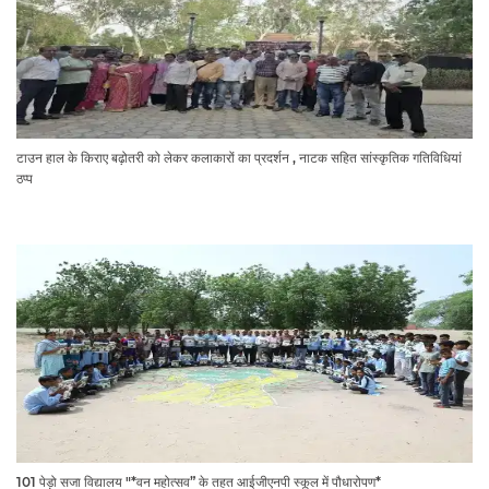
टाउन हाल के किराए बढ़ोतरी को लेकर कलाकारों का प्रदर्शन , नाटक सहित सांस्कृतिक गतिविधियां
ठप्प
101 पेड़ो सजा विद्यालय "*वन महोत्सव” के तहत आईजीएनपी स्कूल में पौधारोपण*