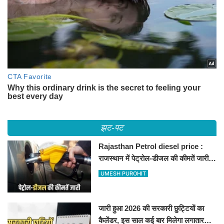
झट-पट
Rajasthan Petrol diesel price :
राजस्थान में पेट्रोल-डीजल की कीमतें जारी,
जानिए बीकानेर समेत पुरे प्रदेश में नए रेट
UMESH PUROHIT
जारी हुआ 2026 की सरकारी छुट्टियों का
कैलेंडर, इस साल कई बार मिलेगा लगातार