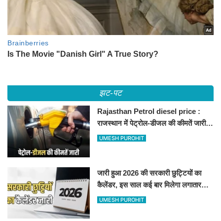
झट-पट
Rajasthan Petrol diesel price :
राजस्थान में पेट्रोल-डीजल की कीमतें जारी,
जानिए बीकानेर समेत पुरे प्रदेश में नए रेट
UMESH PUROHIT
जारी हुआ 2026 की सरकारी छुट्टियों का
कैलेंडर, इस साल कई बार मिलेगा लगातार
अवकाश, देखें
UMESH PUROHIT