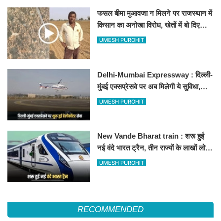
फसल बीमा मुआवजा न मिलने पर राजस्थान में
किसान का अनोखा विरोध, खेतों में बो दिए
500-500 रुपए के नोट, वीडियो वायरल
UMESH PUROHIT
Delhi-Mumbai Expressway : दिल्ली-
मुंबई एक्सप्रेसवे पर अब मिलेगी ये सुविधा,
हेलीकॉप्टर सर्विस से तुरंत घायल पहुंचेगा
UMESH PUROHIT
हॉस्पिटल
New Vande Bharat train : शरू हुई
नई वंदे भारत ट्रैन, तीन राज्यों के लाखों लोगों
का सफर होगा आसान, देखें पूरा रूटमैप
UMESH PUROHIT
RECOMMENDED