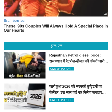
झट-पट
Rajasthan Petrol diesel price :
राजस्थान में पेट्रोल-डीजल की कीमतें जारी,
जानिए बीकानेर समेत पुरे प्रदेश में नए रेट
UMESH PUROHIT
जारी हुआ 2026 की सरकारी छुट्टियों का
कैलेंडर, इस साल कई बार मिलेगा लगातार
अवकाश, देखें
UMESH PUROHIT