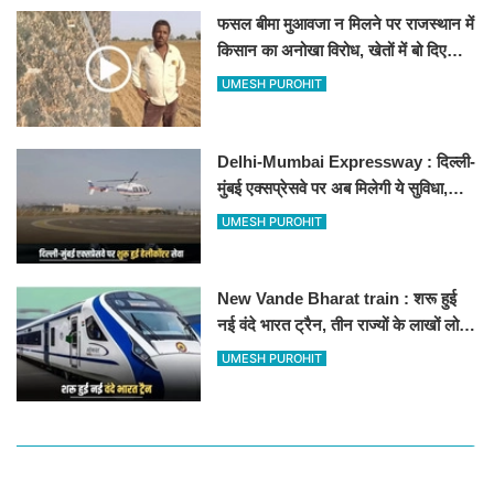
फसल बीमा मुआवजा न मिलने पर राजस्थान में
किसान का अनोखा विरोध, खेतों में बो दिए
500-500 रुपए के नोट, वीडियो वायरल
UMESH PUROHIT
Delhi-Mumbai Expressway : दिल्ली-
मुंबई एक्सप्रेसवे पर अब मिलेगी ये सुविधा,
हेलीकॉप्टर सर्विस से तुरंत घायल पहुंचेगा
UMESH PUROHIT
हॉस्पिटल
New Vande Bharat train : शरू हुई
नई वंदे भारत ट्रैन, तीन राज्यों के लाखों लोगों
का सफर होगा आसान, देखें पूरा रूटमैप
UMESH PUROHIT
RECOMMENDED