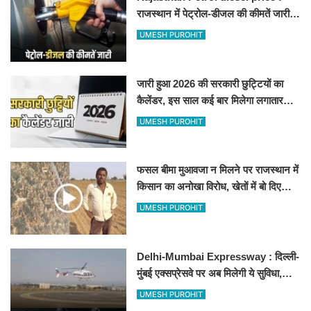
राजस्थान में पेट्रोल-डीजल की कीमतें जारी,
जानिए बीकानेर समेत पुरे प्रदेश में नए रेट
UMESH PUROHIT
जारी हुआ 2026 की सरकारी छुट्टियों का
कैलेंडर, इस साल कई बार मिलेगा लगातार
अवकाश, देखें
UMESH PUROHIT
फसल बीमा मुआवजा न मिलने पर राजस्थान में
किसान का अनोखा विरोध, खेतों में बो दिए
500-500 रुपए के नोट, वीडियो वायरल
UMESH PUROHIT
Delhi-Mumbai Expressway : दिल्ली-
मुंबई एक्सप्रेसवे पर अब मिलेगी ये सुविधा,
हेलीकॉप्टर सर्विस से तुरंत घायल पहुंचेगा
UMESH PUROHIT
हॉस्पिटल