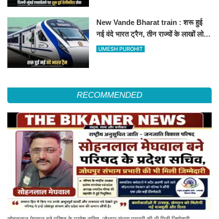
New Vande Bharat train : शरू हुई
नई वंदे भारत ट्रैन, तीन राज्यों के लाखों लोगों
का सफर होगा आसान, देखें पूरा रूटमैप
UMESH PUROHIT
RECOMMENDED
सोहनलाल मेघवाल बने परिषद के प्रदेश सचिव, जोधपुर संभाग प्रभारी की भी मिली जिम्मेदारी