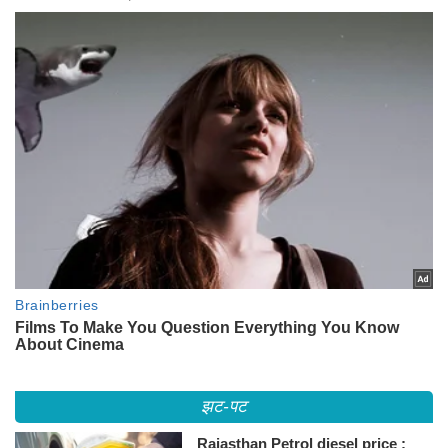
झट-पट
Rajasthan Petrol diesel price :