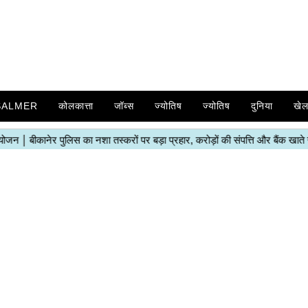
SALMER
कोलकात्ता
जॉब्स
ज्योतिष
ज्योतिष
दुनिया
खे