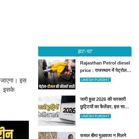
झट-पट
Rajasthan Petrol diesel
price : राजस्थान में पेट्रोल-
डीजल की कीमतें जारी, जानिए
ा जाएगा। इस
UMESH PUROHIT
बीकानेर समेत पुरे प्रदेश में नए
े। इसके
रेट
जारी हुआ 2026 की सरकारी
छुट्टियों का कैलेंडर, इस साल
कई बार मिलेगा लगातार
UMESH PUROHIT
अवकाश, देखें
फसल बीमा मुआवजा न मिलने