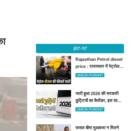
का
झट-पट
Rajasthan Petrol diesel
price : राजस्थान में पेट्रोल-
डीजल की कीमतें जारी, जानिए
UMESH PUROHIT
बीकानेर समेत पुरे प्रदेश में नए
रेट
जारी हुआ 2026 की सरकारी
छुट्टियों का कैलेंडर, इस साल
कई बार मिलेगा लगातार
UMESH PUROHIT
अवकाश, देखें
फसल बीमा मुआवजा न मिलने