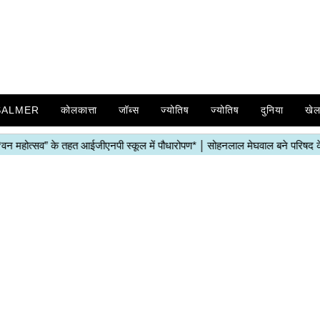
SALMER
कोलकात्ता
जॉब्स
ज्योतिष
ज्योतिष
दुनिया
खे