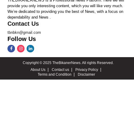
THEBIKANERNEWS is a Professional News Platform. Here we will
provide you only interesting content, which you will like very much.
We’re dedicated to providing you the best of News, with a focus on
dependability and News .
Contact Us
tbnbkn@gmail.com
Follow Us
Copyright © 2025 TheBikanerNews. All rights Reserved.
About Us
Contact us
Privacy Policy
Terms and Condition
Disclaimer