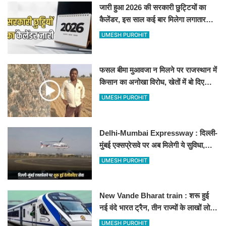
जारी हुआ 2026 की सरकारी छुट्टियों का
कैलेंडर, इस साल कई बार मिलेगा लगातार
अवकाश, देखें
UMESH PUROHIT
फसल बीमा मुआवजा न मिलने पर राजस्थान में
किसान का अनोखा विरोध, खेतों में बो दिए
500-500 रुपए के नोट, वीडियो वायरल
UMESH PUROHIT
Delhi-Mumbai Expressway : दिल्ली-
मुंबई एक्सप्रेसवे पर अब मिलेगी ये सुविधा,
हेलीकॉप्टर सर्विस से तुरंत घायल पहुंचेगा
UMESH PUROHIT
हॉस्पिटल
New Vande Bharat train : शरू हुई
नई वंदे भारत ट्रैन, तीन राज्यों के लाखों लोगों
का सफर होगा आसान, देखें पूरा रूटमैप
UMESH PUROHIT