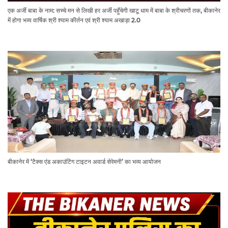
एक अर्जी बाबा के नाम: सच्चे मन से लिखी हर अर्जी पहुँचेगी खाटू धाम में बाबा के श्रीचरणों तक, बीकानेर
में होगा भव्य वार्षिक श्री श्याम कीर्तन एवं श्री श्याम अखाड़ा 2.0
बीकानेर में ‘टैक्स एंड अकाउंटिंग टाइटन अवार्ड सेरेमनी’ का भव्य आयोजन