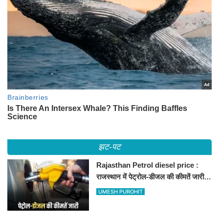
झट-पट
Rajasthan Petrol diesel price :
राजस्थान में पेट्रोल-डीजल की कीमतें जारी,
जानिए बीकानेर समेत पुरे प्रदेश में नए रेट
UMESH PUROHIT