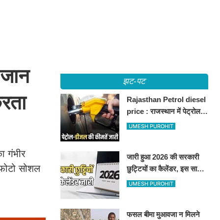
 जान
झट-पट
करता
Rajasthan Petrol diesel
price : राजस्थान में पेट्रोल-
डीजल की कीमतें जारी, जानिए
UMESH PUROHIT
बीकानेर समेत पुरे प्रदेश में नए
रेट
का गंभीर
जारी हुआ 2026 की सरकारी
र फोटो सोशल
छुट्टियों का कैलेंडर, इस साल
कई बार मिलेगा लगातार
UMESH PUROHIT
अवकाश, देखें
फसल बीमा मुआवजा न मिलने