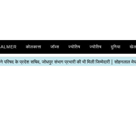
SALMER
कोलकात्ता
जॉब्स
ज्योतिष
ज्योतिष
दुनिया
खे