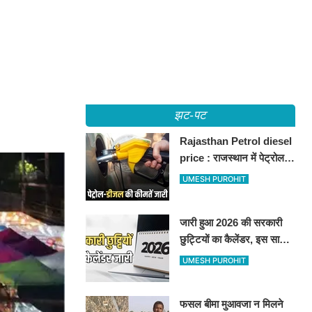
झट-पट
Rajasthan Petrol diesel
price : राजस्थान में पेट्रोल-
डीजल की कीमतें जारी, जानिए
UMESH PUROHIT
बीकानेर समेत पुरे प्रदेश में नए
रेट
जारी हुआ 2026 की सरकारी
छुट्टियों का कैलेंडर, इस साल
कई बार मिलेगा लगातार
UMESH PUROHIT
अवकाश, देखें
फसल बीमा मुआवजा न मिलने