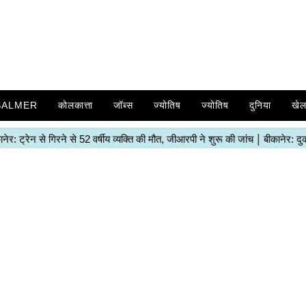
SALMER
कोलकात्ता
जॉब्स
ज्योतिष
ज्योतिष
दुनिया
खे