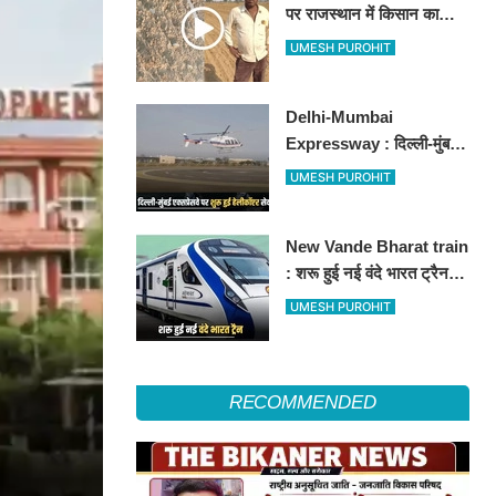
पर राजस्थान में किसान का
अनोखा विरोध, खेतों में बो दिए
UMESH PUROHIT
500-500 रुपए के नोट, वीडियो
वायरल
Delhi-Mumbai
Expressway : दिल्ली-मुंबई
एक्सप्रेसवे पर अब मिलेगी ये
UMESH PUROHIT
सुविधा, हेलीकॉप्टर सर्विस से
तुरंत घायल पहुंचेगा हॉस्पिटल
New Vande Bharat train
: शरू हुई नई वंदे भारत ट्रैन,
तीन राज्यों के लाखों लोगों का
UMESH PUROHIT
सफर होगा आसान, देखें पूरा
रूटमैप
RECOMMENDED