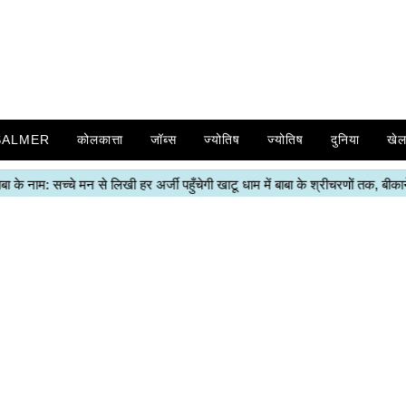
SALMER
कोलकात्ता
जॉब्स
ज्योतिष
ज्योतिष
दुनिया
खे