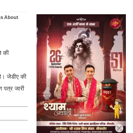
े की
है। जेडीए की
ग पत्र जारी