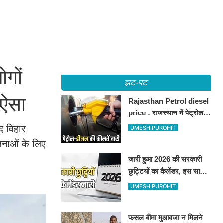
गों
झट-पट
 ऐसा
Rajasthan Petrol diesel
price : राजस्थान में पेट्रोल-
डीजल की कीमतें जारी, जानिए
द विहार
UMESH PUROHIT
बीकानेर समेत पुरे प्रदेश में नए
जनाओं के लिए
रेट
जारी हुआ 2026 की सरकारी
छुट्टियों का कैलेंडर, इस साल
कई बार मिलेगा लगातार
UMESH PUROHIT
अवकाश, देखें
फसल बीमा मुआवजा न मिलने