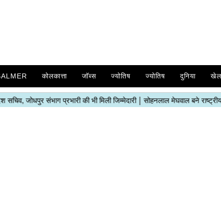
SALMER
कोलकात्ता
जॉब्स
ज्योतिष
ज्योतिष
दुनिया
खे