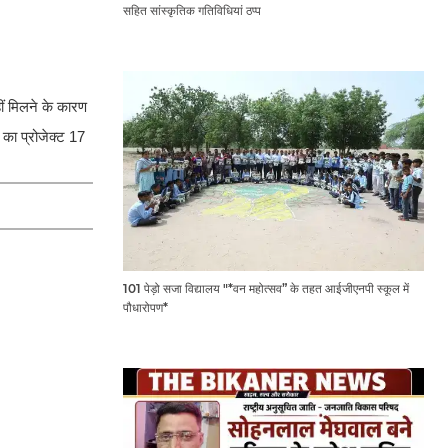
सहित सांस्कृतिक गतिविधियां ठप्प
हीं मिलने के कारण
 का प्रोजेक्ट 17
101 पेड़ो सजा विद्यालय "*वन महोत्सव” के तहत आईजीएनपी स्कूल में
पौधारोपण*