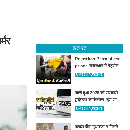
्मर
झट-पट
Rajasthan Petrol diesel
price : राजस्थान में पेट्रोल-
डीजल की कीमतें जारी, जानिए
UMESH PUROHIT
बीकानेर समेत पुरे प्रदेश में नए
रेट
जारी हुआ 2026 की सरकारी
छुट्टियों का कैलेंडर, इस साल
कई बार मिलेगा लगातार
UMESH PUROHIT
अवकाश, देखें
फसल बीमा मुआवजा न मिलने