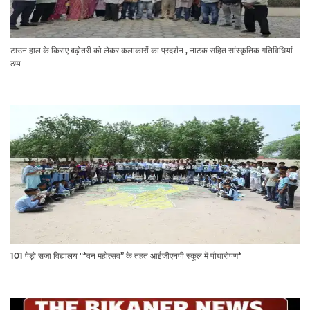
टाउन हाल के किराए बढ़ोतरी को लेकर कलाकारों का प्रदर्शन , नाटक सहित सांस्कृतिक गतिविधियां
ठप्प
101 पेड़ो सजा विद्यालय "*वन महोत्सव” के तहत आईजीएनपी स्कूल में पौधारोपण*