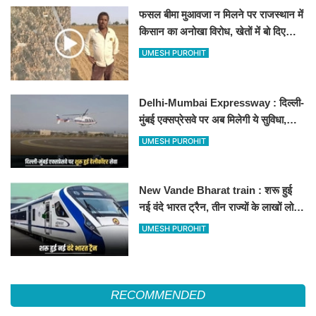
फसल बीमा मुआवजा न मिलने पर राजस्थान में
किसान का अनोखा विरोध, खेतों में बो दिए
500-500 रुपए के नोट, वीडियो वायरल
UMESH PUROHIT
Delhi-Mumbai Expressway : दिल्ली-
मुंबई एक्सप्रेसवे पर अब मिलेगी ये सुविधा,
हेलीकॉप्टर सर्विस से तुरंत घायल पहुंचेगा
UMESH PUROHIT
हॉस्पिटल
New Vande Bharat train : शरू हुई
नई वंदे भारत ट्रैन, तीन राज्यों के लाखों लोगों
का सफर होगा आसान, देखें पूरा रूटमैप
UMESH PUROHIT
RECOMMENDED