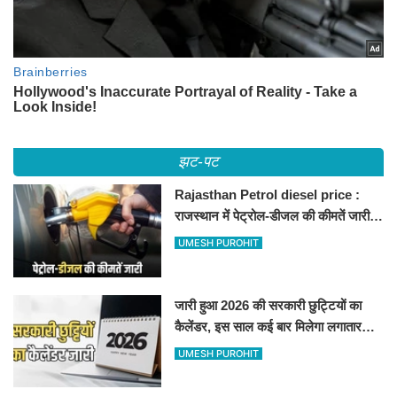
झट-पट
Rajasthan Petrol diesel price :
राजस्थान में पेट्रोल-डीजल की कीमतें जारी,
जानिए बीकानेर समेत पुरे प्रदेश में नए रेट
UMESH PUROHIT
जारी हुआ 2026 की सरकारी छुट्टियों का
कैलेंडर, इस साल कई बार मिलेगा लगातार
अवकाश, देखें
UMESH PUROHIT