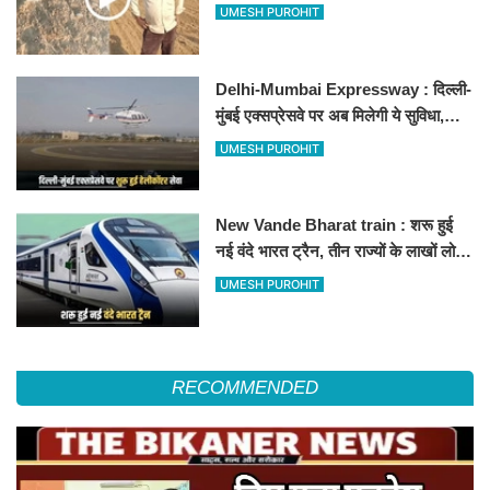
500-500 रुपए के नोट, वीडियो वायरल
UMESH PUROHIT
Delhi-Mumbai Expressway : दिल्ली-
मुंबई एक्सप्रेसवे पर अब मिलेगी ये सुविधा,
हेलीकॉप्टर सर्विस से तुरंत घायल पहुंचेगा
UMESH PUROHIT
हॉस्पिटल
New Vande Bharat train : शरू हुई
नई वंदे भारत ट्रैन, तीन राज्यों के लाखों लोगों
का सफर होगा आसान, देखें पूरा रूटमैप
UMESH PUROHIT
RECOMMENDED