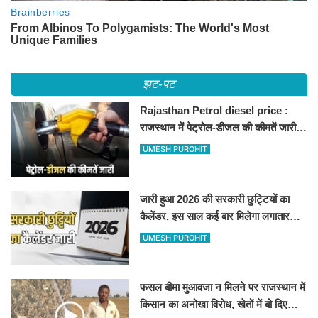
झट-पट
Rajasthan Petrol diesel price :
राजस्थान में पेट्रोल-डीजल की कीमतें जारी,
जानिए बीकानेर समेत पुरे प्रदेश में नए रेट
UMESH PUROHIT
जारी हुआ 2026 की सरकारी छुट्टियों का
कैलेंडर, इस साल कई बार मिलेगा लगातार
अवकाश, देखें
UMESH PUROHIT
फसल बीमा मुआवजा न मिलने पर राजस्थान में
किसान का अनोखा विरोध, खेतों में बो दिए