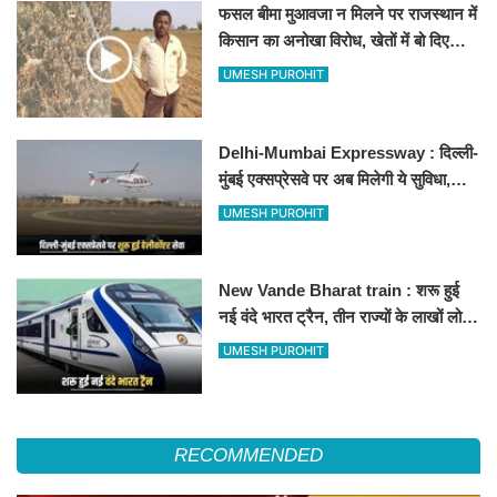
फसल बीमा मुआवजा न मिलने पर राजस्थान में
किसान का अनोखा विरोध, खेतों में बो दिए
500-500 रुपए के नोट, वीडियो वायरल
UMESH PUROHIT
Delhi-Mumbai Expressway : दिल्ली-
मुंबई एक्सप्रेसवे पर अब मिलेगी ये सुविधा,
हेलीकॉप्टर सर्विस से तुरंत घायल पहुंचेगा
UMESH PUROHIT
हॉस्पिटल
New Vande Bharat train : शरू हुई
नई वंदे भारत ट्रैन, तीन राज्यों के लाखों लोगों
का सफर होगा आसान, देखें पूरा रूटमैप
UMESH PUROHIT
RECOMMENDED