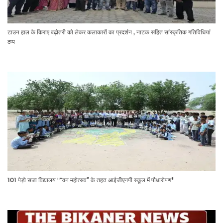
टाउन हाल के किराए बढ़ोतरी को लेकर कलाकारों का प्रदर्शन , नाटक सहित सांस्कृतिक गतिविधियां
ठप्प
101 पेड़ो सजा विद्यालय "*वन महोत्सव” के तहत आईजीएनपी स्कूल में पौधारोपण*