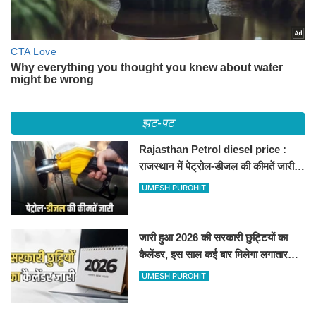
झट-पट
Rajasthan Petrol diesel price :
राजस्थान में पेट्रोल-डीजल की कीमतें जारी,
जानिए बीकानेर समेत पुरे प्रदेश में नए रेट
UMESH PUROHIT
जारी हुआ 2026 की सरकारी छुट्टियों का
कैलेंडर, इस साल कई बार मिलेगा लगातार
अवकाश, देखें
UMESH PUROHIT