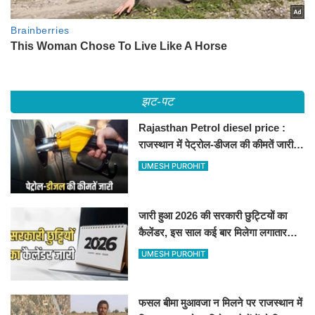
झट-पट
Rajasthan Petrol diesel price :
राजस्थान में पेट्रोल-डीजल की कीमतें जारी,
जानिए बीकानेर समेत पुरे प्रदेश में नए रेट
UMESH PUROHIT
जारी हुआ 2026 की सरकारी छुट्टियों का
कैलेंडर, इस साल कई बार मिलेगा लगातार
अवकाश, देखें
UMESH PUROHIT
फसल बीमा मुआवजा न मिलने पर राजस्थान में