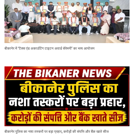
बीकानेर में ‘टैक्स एंड अकाउंटिंग टाइटन अवार्ड सेरेमनी’ का भव्य आयोजन
बीकानेर पुलिस का नशा तस्करों पर बड़ा प्रहार, करोड़ों की संपत्ति और बैंक खाते सीज