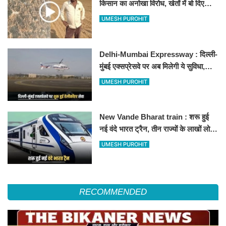
किसान का अनोखा विरोध, खेतों में बो दिए
500-500 रुपए के नोट, वीडियो वायरल
UMESH PUROHIT
Delhi-Mumbai Expressway : दिल्ली-
मुंबई एक्सप्रेसवे पर अब मिलेगी ये सुविधा,
हेलीकॉप्टर सर्विस से तुरंत घायल पहुंचेगा
UMESH PUROHIT
हॉस्पिटल
New Vande Bharat train : शरू हुई
नई वंदे भारत ट्रैन, तीन राज्यों के लाखों लोगों
का सफर होगा आसान, देखें पूरा रूटमैप
UMESH PUROHIT
RECOMMENDED