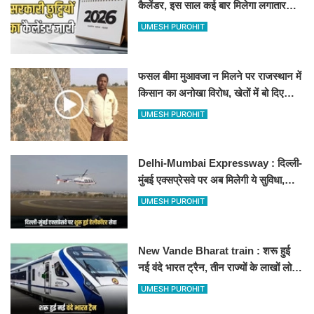
कैलेंडर, इस साल कई बार मिलेगा लगातार
अवकाश, देखें
UMESH PUROHIT
फसल बीमा मुआवजा न मिलने पर राजस्थान में
किसान का अनोखा विरोध, खेतों में बो दिए
500-500 रुपए के नोट, वीडियो वायरल
UMESH PUROHIT
Delhi-Mumbai Expressway : दिल्ली-
मुंबई एक्सप्रेसवे पर अब मिलेगी ये सुविधा,
हेलीकॉप्टर सर्विस से तुरंत घायल पहुंचेगा
UMESH PUROHIT
हॉस्पिटल
New Vande Bharat train : शरू हुई
नई वंदे भारत ट्रैन, तीन राज्यों के लाखों लोगों
का सफर होगा आसान, देखें पूरा रूटमैप
UMESH PUROHIT