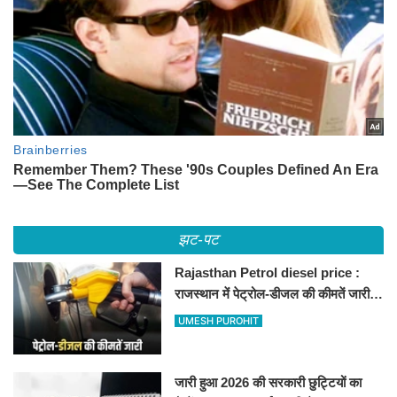
झट-पट
Rajasthan Petrol diesel price :
राजस्थान में पेट्रोल-डीजल की कीमतें जारी,
जानिए बीकानेर समेत पुरे प्रदेश में नए रेट
UMESH PUROHIT
जारी हुआ 2026 की सरकारी छुट्टियों का