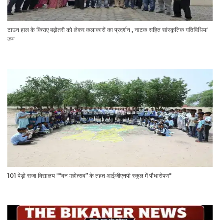
टाउन हाल के किराए बढ़ोतरी को लेकर कलाकारों का प्रदर्शन , नाटक सहित सांस्कृतिक गतिविधियां
ठप्प
101 पेड़ो सजा विद्यालय "*वन महोत्सव” के तहत आईजीएनपी स्कूल में पौधारोपण*