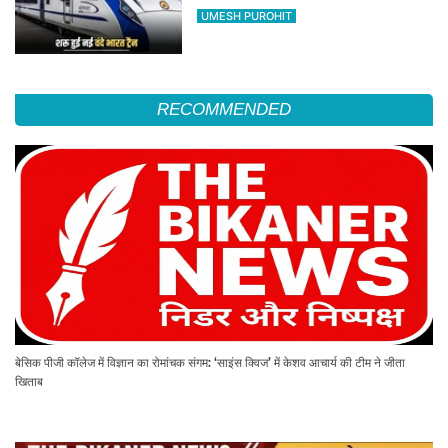
का सफर होगा आसान, देखें पूरा रूटमैप
UMESH PUROHIT
RECOMMENDED
बेसिक पीजी कॉलेज में विज्ञान का रोमांचक संगम: ‘साइंस क्विज’ में केशव आचार्य की टीम ने जीता
खिताब