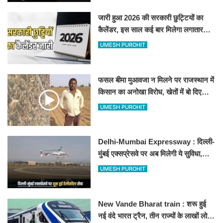
जारी हुआ 2026 की सरकारी छुट्टियों का
कैलेंडर, इस साल कई बार मिलेगा लगातार
अवकाश, देखें
UMESH PUROHIT
फसल बीमा मुआवजा न मिलने पर राजस्थान में
किसान का अनोखा विरोध, खेतों में बो दिए
500-500 रुपए के नोट, वीडियो वायरल
UMESH PUROHIT
Delhi-Mumbai Expressway : दिल्ली-
मुंबई एक्सप्रेसवे पर अब मिलेगी ये सुविधा,
हेलीकॉप्टर सर्विस से तुरंत घायल पहुंचेगा
UMESH PUROHIT
हॉस्पिटल
New Vande Bharat train : शरू हुई
नई वंदे भारत ट्रैन, तीन राज्यों के लाखों लोगों