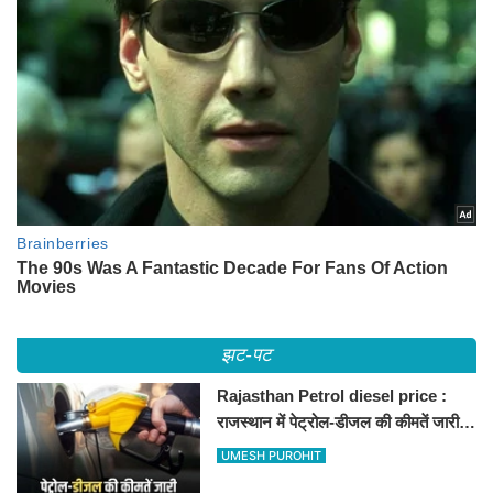
झट-पट
Rajasthan Petrol diesel price :
राजस्थान में पेट्रोल-डीजल की कीमतें जारी,
जानिए बीकानेर समेत पुरे प्रदेश में नए रेट
UMESH PUROHIT