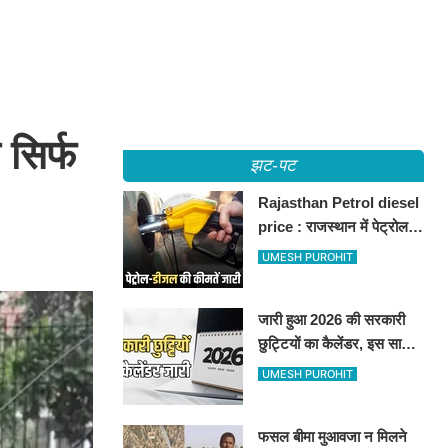
सिर्फ
झट-पट
Rajasthan Petrol diesel
price : राजस्थान में पेट्रोल-
डीजल की कीमतें जारी, जानिए
UMESH PUROHIT
बीकानेर समेत पुरे प्रदेश में नए
रेट
जारी हुआ 2026 की सरकारी
छुट्टियों का कैलेंडर, इस साल
कई बार मिलेगा लगातार
UMESH PUROHIT
अवकाश, देखें
फसल बीमा मुआवजा न मिलने