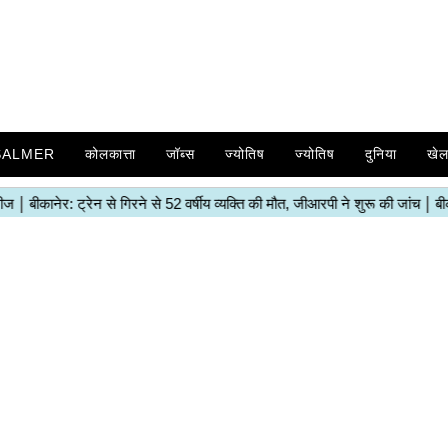
SALMER
कोलकात्ता
जॉब्स
ज्योतिष
ज्योतिष
दुनिया
खे