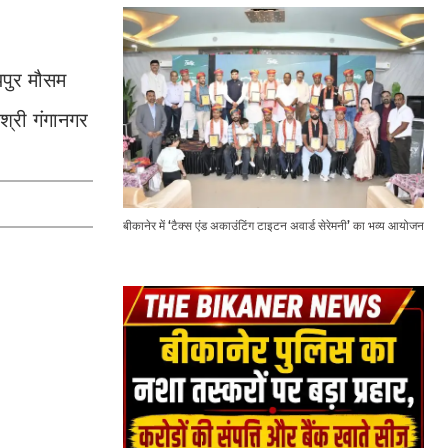
जयपुर मौसम
 श्री गंगानगर
बीकानेर में ‘टैक्स एंड अकाउंटिंग टाइटन अवार्ड सेरेमनी’ का भव्य आयोजन