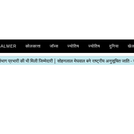
SALMER
कोलकात्ता
जॉब्स
ज्योतिष
ज्योतिष
दुनिया
खे