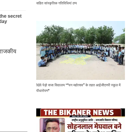
सहित सांस्कृतिक गतिविधियां ठप्प
े राजकीय
101 पेड़ो सजा विद्यालय "*वन महोत्सव” के तहत आईजीएनपी स्कूल में
पौधारोपण*