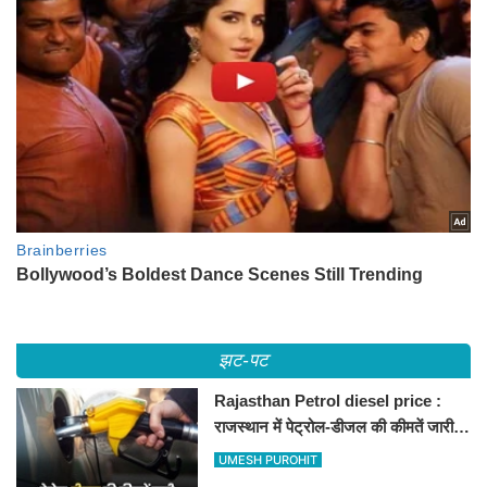
झट-पट
Rajasthan Petrol diesel price :
राजस्थान में पेट्रोल-डीजल की कीमतें जारी,
जानिए बीकानेर समेत पुरे प्रदेश में नए रेट
UMESH PUROHIT