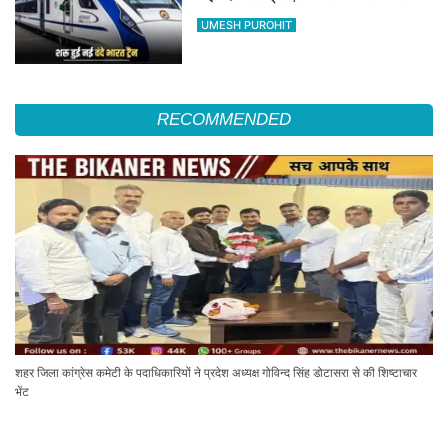
का सफर होगा आसान, देखें पूरा रूटमैप
UMESH PUROHIT
RECOMMENDED
शहर जिला कांग्रेस कमेटी के पदाधिकारियों ने प्रदेश अध्यक्ष गोविन्द सिंह डोटासरा से की शिष्टाचार
भेंट