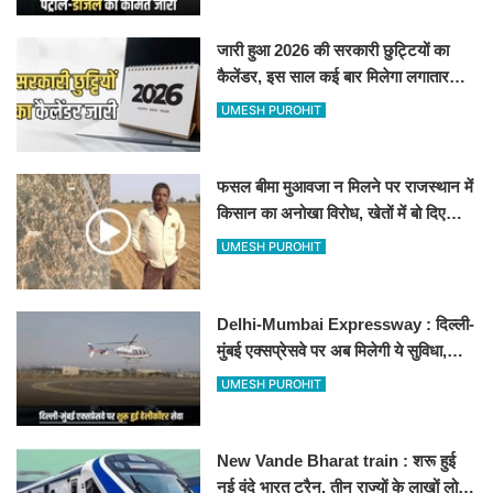
जारी हुआ 2026 की सरकारी छुट्टियों का
कैलेंडर, इस साल कई बार मिलेगा लगातार
अवकाश, देखें
UMESH PUROHIT
फसल बीमा मुआवजा न मिलने पर राजस्थान में
किसान का अनोखा विरोध, खेतों में बो दिए
500-500 रुपए के नोट, वीडियो वायरल
UMESH PUROHIT
Delhi-Mumbai Expressway : दिल्ली-
मुंबई एक्सप्रेसवे पर अब मिलेगी ये सुविधा,
हेलीकॉप्टर सर्विस से तुरंत घायल पहुंचेगा
UMESH PUROHIT
हॉस्पिटल
New Vande Bharat train : शरू हुई
नई वंदे भारत ट्रैन, तीन राज्यों के लाखों लोगों