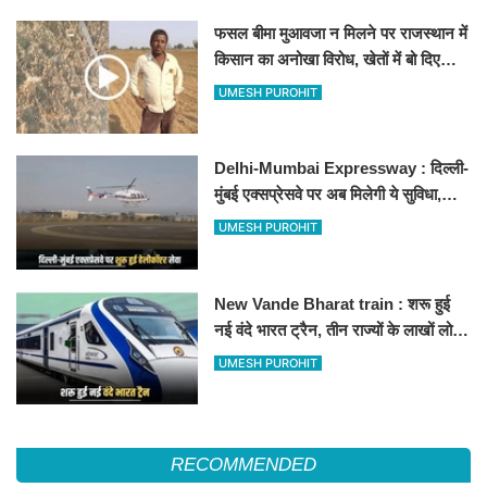
फसल बीमा मुआवजा न मिलने पर राजस्थान में
किसान का अनोखा विरोध, खेतों में बो दिए
500-500 रुपए के नोट, वीडियो वायरल
UMESH PUROHIT
Delhi-Mumbai Expressway : दिल्ली-
मुंबई एक्सप्रेसवे पर अब मिलेगी ये सुविधा,
हेलीकॉप्टर सर्विस से तुरंत घायल पहुंचेगा
UMESH PUROHIT
हॉस्पिटल
New Vande Bharat train : शरू हुई
नई वंदे भारत ट्रैन, तीन राज्यों के लाखों लोगों
का सफर होगा आसान, देखें पूरा रूटमैप
UMESH PUROHIT
RECOMMENDED