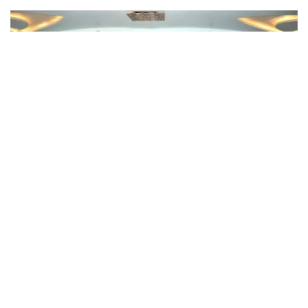
बीकानेर में ‘टैक्स एंड अकाउंटिंग टाइटन अवार्ड सेरेमनी’ का भव्य आयोजन