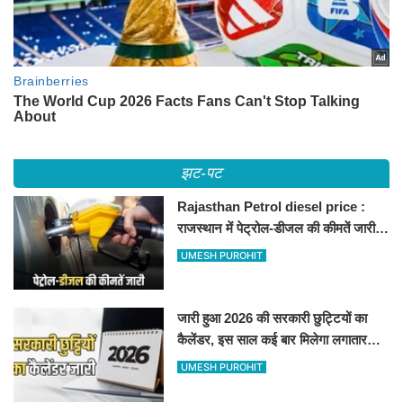
झट-पट
Rajasthan Petrol diesel price :
राजस्थान में पेट्रोल-डीजल की कीमतें जारी,
जानिए बीकानेर समेत पुरे प्रदेश में नए रेट
UMESH PUROHIT
जारी हुआ 2026 की सरकारी छुट्टियों का
कैलेंडर, इस साल कई बार मिलेगा लगातार
अवकाश, देखें
UMESH PUROHIT