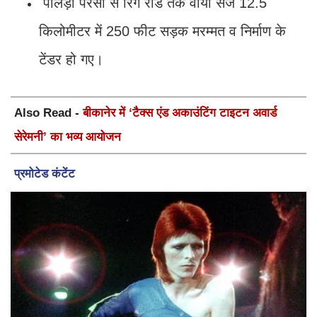
पालड़ी परसा से रिंग रोड तक वाया सेज 12.5
किलोमीटर में 250 फीट सड़क मरम्मत व निर्माण के
टेंडर हो गए।
Also Read -
बीकानेर में ‘टैक्स एंड अकाउंटिंग टाइटन अवार्ड
सेरेमनी’ का भव्य आयोजन