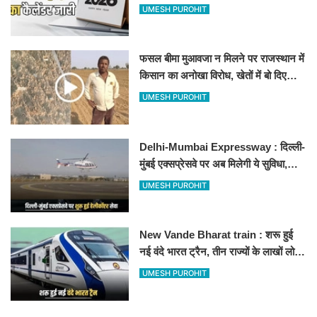
अवकाश, देखें
UMESH PUROHIT
फसल बीमा मुआवजा न मिलने पर राजस्थान में
किसान का अनोखा विरोध, खेतों में बो दिए
500-500 रुपए के नोट, वीडियो वायरल
UMESH PUROHIT
Delhi-Mumbai Expressway : दिल्ली-
मुंबई एक्सप्रेसवे पर अब मिलेगी ये सुविधा,
हेलीकॉप्टर सर्विस से तुरंत घायल पहुंचेगा
UMESH PUROHIT
हॉस्पिटल
New Vande Bharat train : शरू हुई
नई वंदे भारत ट्रैन, तीन राज्यों के लाखों लोगों
का सफर होगा आसान, देखें पूरा रूटमैप
UMESH PUROHIT