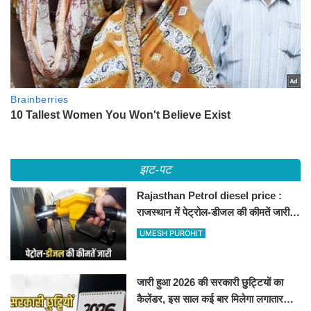
झट-पट
Rajasthan Petrol diesel price :
राजस्थान में पेट्रोल-डीजल की कीमतें जारी,
जानिए बीकानेर समेत पुरे प्रदेश में नए रेट
UMESH PUROHIT
जारी हुआ 2026 की सरकारी छुट्टियों का
कैलेंडर, इस साल कई बार मिलेगा लगातार