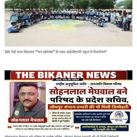
101 पेड़ो सजा विद्यालय "*वन महोत्सव” के तहत आईजीएनपी स्कूल में पौधारोपण*
सोहनलाल मेघवाल बने परिषद के प्रदेश सचिव, जोधपुर संभाग प्रभारी की भी मिली जिम्मेदारी