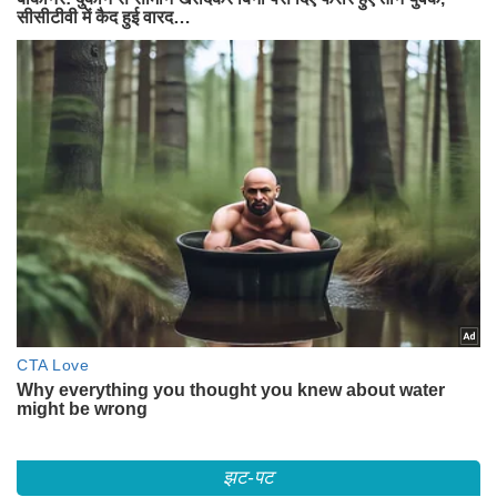
झट-पट