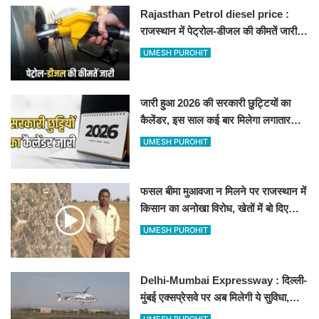
Rajasthan Petrol diesel price :
राजस्थान में पेट्रोल-डीजल की कीमतें जारी,
जानिए बीकानेर समेत पुरे प्रदेश में नए रेट
UMESH PUROHIT
जारी हुआ 2026 की सरकारी छुट्टियों का
कैलेंडर, इस साल कई बार मिलेगा लगातार
अवकाश, देखें
UMESH PUROHIT
फसल बीमा मुआवजा न मिलने पर राजस्थान में
किसान का अनोखा विरोध, खेतों में बो दिए
500-500 रुपए के नोट, वीडियो वायरल
UMESH PUROHIT
Delhi-Mumbai Expressway : दिल्ली-
मुंबई एक्सप्रेसवे पर अब मिलेगी ये सुविधा,
हेलीकॉप्टर सर्विस से तुरंत घायल पहुंचेगा
UMESH PUROHIT