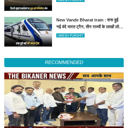
हॉस्पिटल
New Vande Bharat train : शरू हुई
नई वंदे भारत ट्रैन, तीन राज्यों के लाखों लोगों
का सफर होगा आसान, देखें पूरा रूटमैप
UMESH PUROHIT
RECOMMENDED