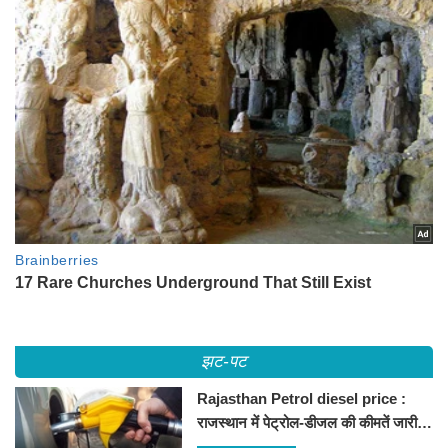
झट-पट
Rajasthan Petrol diesel price :
राजस्थान में पेट्रोल-डीजल की कीमतें जारी,
जानिए बीकानेर समेत पुरे प्रदेश में नए रेट