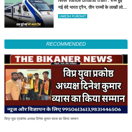
New Vande Bharat train : शरू हुई
नई वंदे भारत ट्रैन, तीन राज्यों के लाखों लोगों
का सफर होगा आसान, देखें पूरा रूटमैप
UMESH PUROHIT
RECOMMENDED
विप्र युवा प्रकोष्ठ अध्यक्ष दिनेश कुमार व्यास का किया सम्मान