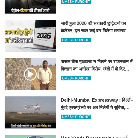
UMESH PUROHIT
जारी हुआ 2026 की सरकारी छुट्टियों का
कैलेंडर, इस साल कई बार मिलेगा लगातार
अवकाश, देखें
UMESH PUROHIT
फसल बीमा मुआवजा न मिलने पर राजस्थान में
किसान का अनोखा विरोध, खेतों में बो दिए
500-500 रुपए के नोट, वीडियो वायरल
UMESH PUROHIT
Delhi-Mumbai Expressway : दिल्ली-
मुंबई एक्सप्रेसवे पर अब मिलेगी ये सुविधा,
हेलीकॉप्टर सर्विस से तुरंत घायल पहुंचेगा
UMESH PUROHIT
हॉस्पिटल