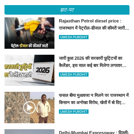
झट-पट
Rajasthan Petrol diesel price :
राजस्थान में पेट्रोल-डीजल की कीमतें जारी,
जानिए बीकानेर समेत पुरे प्रदेश में नए रेट
UMESH PUROHIT
जारी हुआ 2026 की सरकारी छुट्टियों का
कैलेंडर, इस साल कई बार मिलेगा लगातार
अवकाश, देखें
UMESH PUROHIT
फसल बीमा मुआवजा न मिलने पर राजस्थान में
किसान का अनोखा विरोध, खेतों में बो दिए
500-500 रुपए के नोट, वीडियो वायरल
UMESH PUROHIT
Delhi-Mumbai Expressway : दिल्ली-