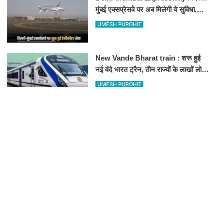
मुंबई एक्सप्रेसवे पर अब मिलेगी ये सुविधा,
हेलीकॉप्टर सर्विस से तुरंत घायल पहुंचेगा
UMESH PUROHIT
हॉस्पिटल
New Vande Bharat train : शरू हुई
नई वंदे भारत ट्रैन, तीन राज्यों के लाखों लोगों
का सफर होगा आसान, देखें पूरा रूटमैप
UMESH PUROHIT
RECOMMENDED