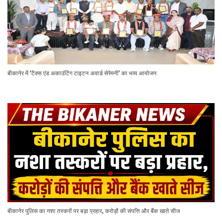
बीकानेर में ‘टैक्स एंड अकाउंटिंग टाइटन अवार्ड सेरेमनी’ का भव्य आयोजन
बीकानेर पुलिस का नशा तस्करों पर बड़ा प्रहार, करोड़ों की संपत्ति और बैंक खाते सीज