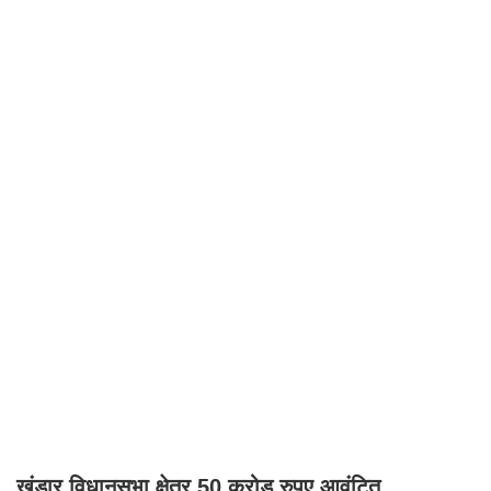
खंडार विधानसभा क्षेत्र 50 करोड़ रुपए आवंटित