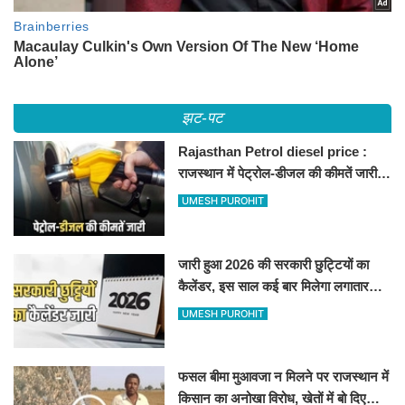
झट-पट
Rajasthan Petrol diesel price :
राजस्थान में पेट्रोल-डीजल की कीमतें जारी,
जानिए बीकानेर समेत पुरे प्रदेश में नए रेट
UMESH PUROHIT
जारी हुआ 2026 की सरकारी छुट्टियों का
कैलेंडर, इस साल कई बार मिलेगा लगातार
अवकाश, देखें
UMESH PUROHIT
फसल बीमा मुआवजा न मिलने पर राजस्थान में
किसान का अनोखा विरोध, खेतों में बो दिए