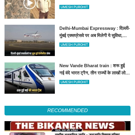
500-500 रुपए के नोट, वीडियो वायरल
UMESH PUROHIT
Delhi-Mumbai Expressway : दिल्ली-
मुंबई एक्सप्रेसवे पर अब मिलेगी ये सुविधा,
हेलीकॉप्टर सर्विस से तुरंत घायल पहुंचेगा
UMESH PUROHIT
हॉस्पिटल
New Vande Bharat train : शरू हुई
नई वंदे भारत ट्रैन, तीन राज्यों के लाखों लोगों
का सफर होगा आसान, देखें पूरा रूटमैप
UMESH PUROHIT
RECOMMENDED