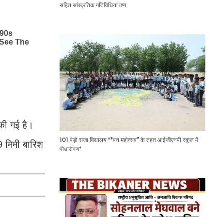
सहित सांस्कृतिक गतिविधियां ठप्प
 की गई है।
101 पेड़ो सजा विद्यालय "*वन महोत्सव” के तहत आईजीएनपी स्कूल में
9 मिमी बारिश
पौधारोपण*