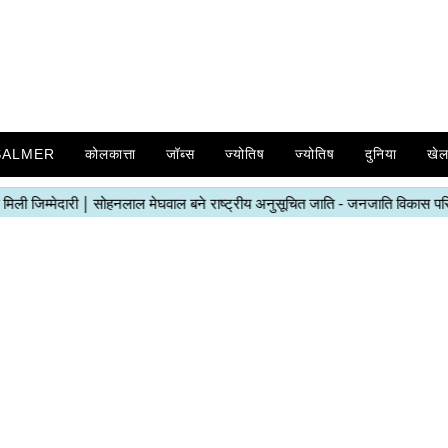
SALMER
कोलकात्ता
जॉब्स
ज्योतिष
ज्योतिष
दुनिया
खे