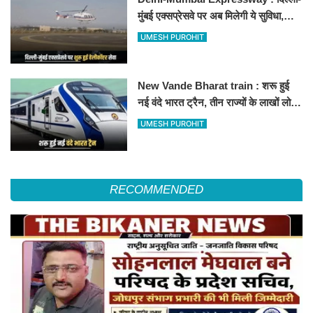
मुंबई एक्सप्रेसवे पर अब मिलेगी ये सुविधा,
हेलीकॉप्टर सर्विस से तुरंत घायल पहुंचेगा
UMESH PUROHIT
हॉस्पिटल
New Vande Bharat train : शरू हुई
नई वंदे भारत ट्रैन, तीन राज्यों के लाखों लोगों
का सफर होगा आसान, देखें पूरा रूटमैप
UMESH PUROHIT
RECOMMENDED