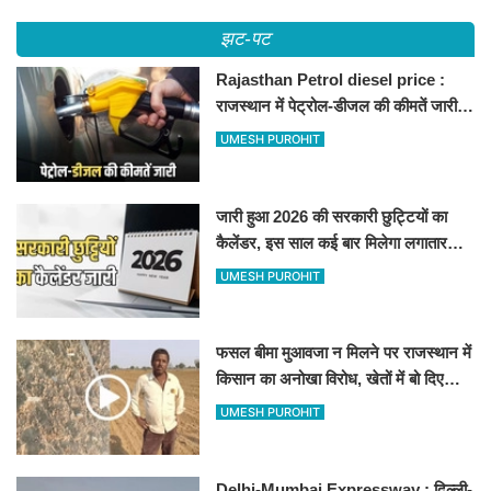
झट-पट
Rajasthan Petrol diesel price :
राजस्थान में पेट्रोल-डीजल की कीमतें जारी,
जानिए बीकानेर समेत पुरे प्रदेश में नए रेट
UMESH PUROHIT
जारी हुआ 2026 की सरकारी छुट्टियों का
कैलेंडर, इस साल कई बार मिलेगा लगातार
अवकाश, देखें
UMESH PUROHIT
फसल बीमा मुआवजा न मिलने पर राजस्थान में
किसान का अनोखा विरोध, खेतों में बो दिए
500-500 रुपए के नोट, वीडियो वायरल
UMESH PUROHIT
Delhi-Mumbai Expressway : दिल्ली-