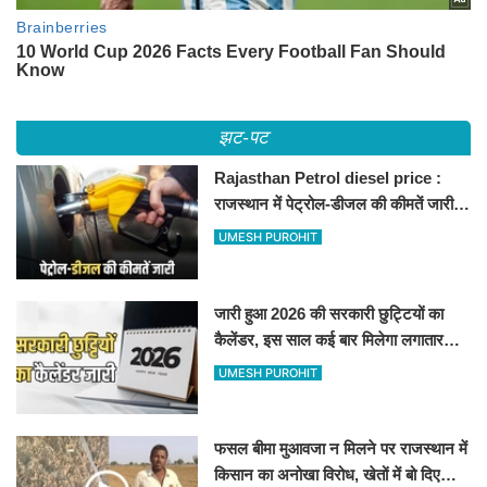
झट-पट
Rajasthan Petrol diesel price :
राजस्थान में पेट्रोल-डीजल की कीमतें जारी,
जानिए बीकानेर समेत पुरे प्रदेश में नए रेट
UMESH PUROHIT
जारी हुआ 2026 की सरकारी छुट्टियों का
कैलेंडर, इस साल कई बार मिलेगा लगातार
अवकाश, देखें
UMESH PUROHIT
फसल बीमा मुआवजा न मिलने पर राजस्थान में
किसान का अनोखा विरोध, खेतों में बो दिए