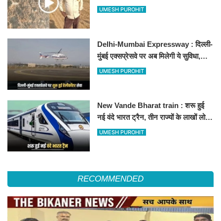
500-500 रुपए के नोट, वीडियो वायरल
UMESH PUROHIT
Delhi-Mumbai Expressway : दिल्ली-
मुंबई एक्सप्रेसवे पर अब मिलेगी ये सुविधा,
हेलीकॉप्टर सर्विस से तुरंत घायल पहुंचेगा
UMESH PUROHIT
हॉस्पिटल
New Vande Bharat train : शरू हुई
नई वंदे भारत ट्रैन, तीन राज्यों के लाखों लोगों
का सफर होगा आसान, देखें पूरा रूटमैप
UMESH PUROHIT
RECOMMENDED