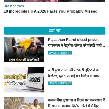
झट-पट
Rajasthan Petrol diesel price :
राजस्थान में पेट्रोल-डीजल की कीमतें जारी,
जानिए बीकानेर समेत पुरे प्रदेश में नए रेट
UMESH PUROHIT
जारी हुआ 2026 की सरकारी छुट्टियों का
कैलेंडर, इस साल कई बार मिलेगा लगातार
अवकाश, देखें
UMESH PUROHIT
फसल बीमा मुआवजा न मिलने पर राजस्थान में
किसान का अनोखा विरोध, खेतों में बो दिए