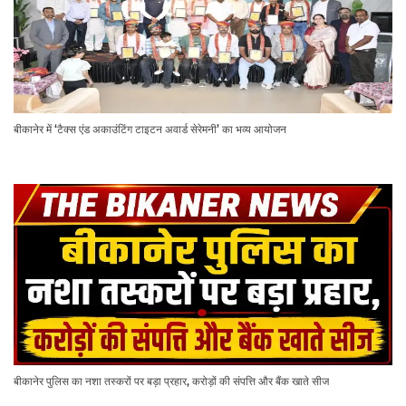
बीकानेर में ‘टैक्स एंड अकाउंटिंग टाइटन अवार्ड सेरेमनी’ का भव्य आयोजन
बीकानेर पुलिस का नशा तस्करों पर बड़ा प्रहार, करोड़ों की संपत्ति और बैंक खाते सीज