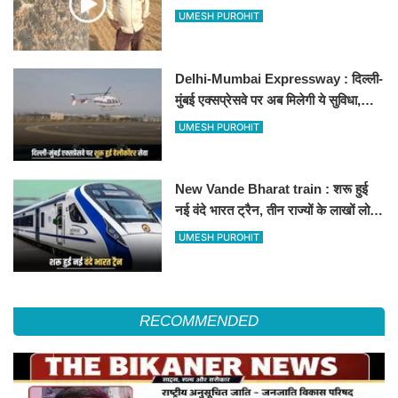
500-500 रुपए के नोट, वीडियो वायरल
UMESH PUROHIT
Delhi-Mumbai Expressway : दिल्ली-
मुंबई एक्सप्रेसवे पर अब मिलेगी ये सुविधा,
हेलीकॉप्टर सर्विस से तुरंत घायल पहुंचेगा
UMESH PUROHIT
हॉस्पिटल
New Vande Bharat train : शरू हुई
नई वंदे भारत ट्रैन, तीन राज्यों के लाखों लोगों
का सफर होगा आसान, देखें पूरा रूटमैप
UMESH PUROHIT
RECOMMENDED