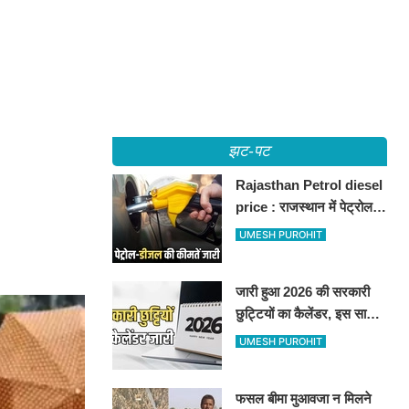
!
झट-पट
Rajasthan Petrol diesel
price : राजस्थान में पेट्रोल-
डीजल की कीमतें जारी, जानिए
UMESH PUROHIT
बीकानेर समेत पुरे प्रदेश में नए
रेट
जारी हुआ 2026 की सरकारी
छुट्टियों का कैलेंडर, इस साल
कई बार मिलेगा लगातार
UMESH PUROHIT
अवकाश, देखें
फसल बीमा मुआवजा न मिलने