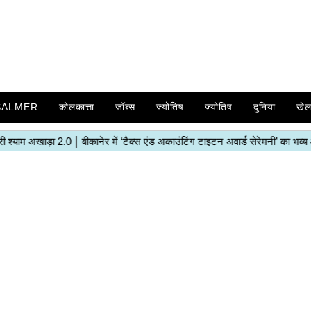
SALMER
कोलकात्ता
जॉब्स
ज्योतिष
ज्योतिष
दुनिया
खे