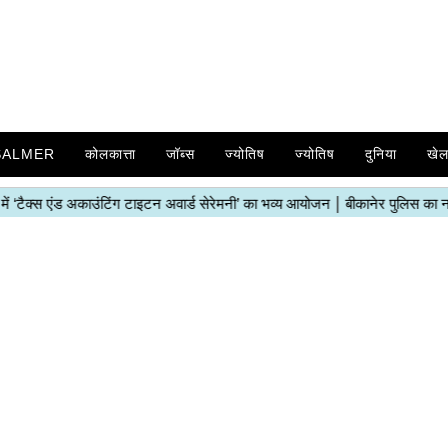
SALMER
कोलकात्ता
जॉब्स
ज्योतिष
ज्योतिष
दुनिया
खे