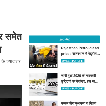
र समेत
झट-पट
ाल
Rajasthan Petrol diesel
price : राजस्थान में पेट्रोल-
डीजल की कीमतें जारी, जानिए
 के ज्यादातर
UMESH PUROHIT
बीकानेर समेत पुरे प्रदेश में नए
रेट
जारी हुआ 2026 की सरकारी
छुट्टियों का कैलेंडर, इस साल
कई बार मिलेगा लगातार
UMESH PUROHIT
अवकाश, देखें
फसल बीमा मुआवजा न मिलने