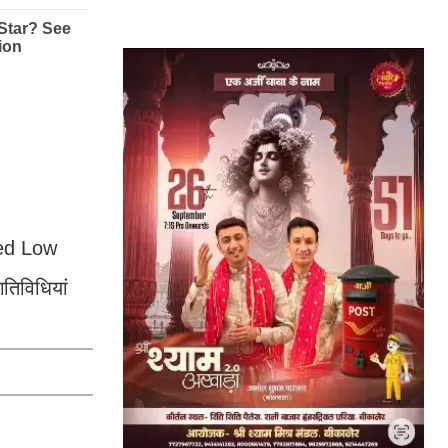
rked Low
तिविधियां