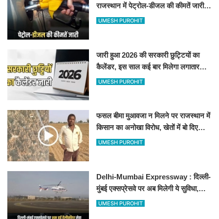
राजस्थान में पेट्रोल-डीजल की कीमतें जारी,
जानिए बीकानेर समेत पुरे प्रदेश में नए रेट
UMESH PUROHIT
जारी हुआ 2026 की सरकारी छुट्टियों का
कैलेंडर, इस साल कई बार मिलेगा लगातार
अवकाश, देखें
UMESH PUROHIT
फसल बीमा मुआवजा न मिलने पर राजस्थान में
किसान का अनोखा विरोध, खेतों में बो दिए
500-500 रुपए के नोट, वीडियो वायरल
UMESH PUROHIT
Delhi-Mumbai Expressway : दिल्ली-
मुंबई एक्सप्रेसवे पर अब मिलेगी ये सुविधा,
हेलीकॉप्टर सर्विस से तुरंत घायल पहुंचेगा
UMESH PUROHIT
हॉस्पिटल