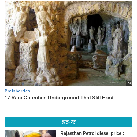
झट-पट
Rajasthan Petrol diesel price :