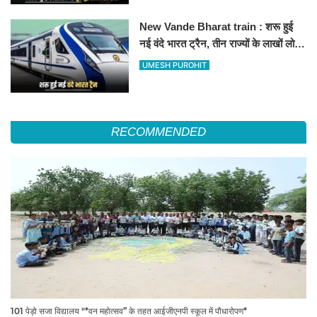
New Vande Bharat train : शरू हुई
नई वंदे भारत ट्रैन, तीन राज्यों के लाखों लोगों
का सफर होगा आसान, देखें पूरा रूटमैप
UMESH PUROHIT
RECOMMENDED
101 पेड़ो सजा विद्यालय "*वन महोत्सव” के तहत आईजीएनपी स्कूल में पौधारोपण*