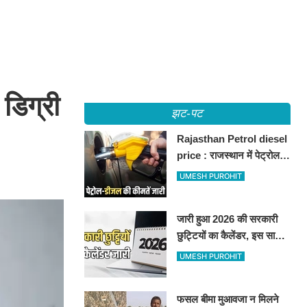
डिग्री
झट-पट
Rajasthan Petrol diesel
price : राजस्थान में पेट्रोल-
डीजल की कीमतें जारी, जानिए
UMESH PUROHIT
बीकानेर समेत पुरे प्रदेश में नए
रेट
जारी हुआ 2026 की सरकारी
छुट्टियों का कैलेंडर, इस साल
कई बार मिलेगा लगातार
UMESH PUROHIT
अवकाश, देखें
फसल बीमा मुआवजा न मिलने