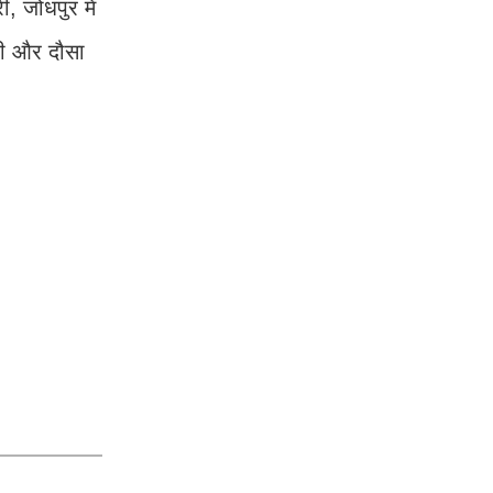
ी, जोधपुर में
्री और दौसा