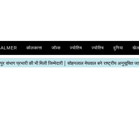
SALMER
कोलकात्ता
जॉब्स
ज्योतिष
ज्योतिष
दुनिया
खे