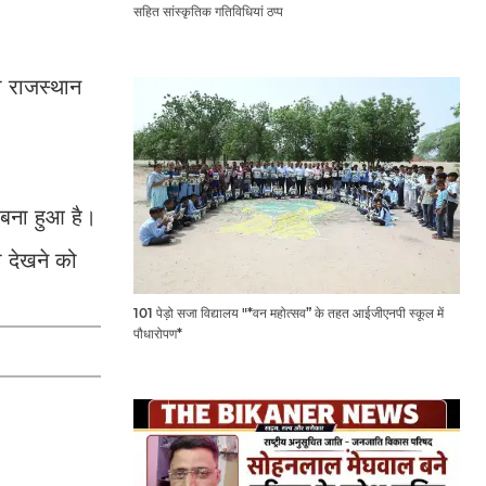
सहित सांस्कृतिक गतिविधियां ठप्प
णी राजस्थान
 बना हुआ है।
ा देखने को
101 पेड़ो सजा विद्यालय "*वन महोत्सव” के तहत आईजीएनपी स्कूल में
पौधारोपण*