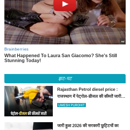
झट-पट
Rajasthan Petrol diesel price :
राजस्थान में पेट्रोल-डीजल की कीमतें जारी,
जानिए बीकानेर समेत पुरे प्रदेश में नए रेट
UMESH PUROHIT
जारी हुआ 2026 की सरकारी छुट्टियों का