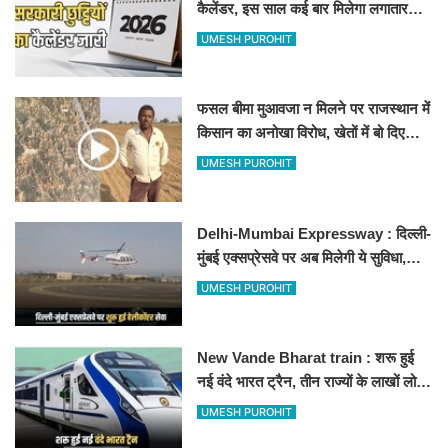
कैलेंडर, इस साल कई बार मिलेगा लगातार
अवकाश, देखें
UMESH PUROHIT
फसल बीमा मुआवजा न मिलने पर राजस्थान में
किसान का अनोखा विरोध, खेतों में बो दिए
500-500 रुपए के नोट, वीडियो वायरल
UMESH PUROHIT
Delhi-Mumbai Expressway : दिल्ली-
मुंबई एक्सप्रेसवे पर अब मिलेगी ये सुविधा,
हेलीकॉप्टर सर्विस से तुरंत घायल पहुंचेगा
UMESH PUROHIT
हॉस्पिटल
New Vande Bharat train : शरू हुई
नई वंदे भारत ट्रैन, तीन राज्यों के लाखों लोगों
का सफर होगा आसान, देखें पूरा रूटमैप
UMESH PUROHIT