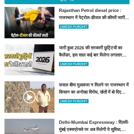
Rajasthan Petrol diesel price :
राजस्थान में पेट्रोल-डीजल की कीमतें जारी,
जानिए बीकानेर समेत पुरे प्रदेश में नए रेट
UMESH PUROHIT
जारी हुआ 2026 की सरकारी छुट्टियों का
कैलेंडर, इस साल कई बार मिलेगा लगातार
अवकाश, देखें
UMESH PUROHIT
फसल बीमा मुआवजा न मिलने पर राजस्थान में
किसान का अनोखा विरोध, खेतों में बो दिए
500-500 रुपए के नोट, वीडियो वायरल
UMESH PUROHIT
Delhi-Mumbai Expressway : दिल्ली-
मुंबई एक्सप्रेसवे पर अब मिलेगी ये सुविधा,