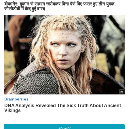
झट-पट