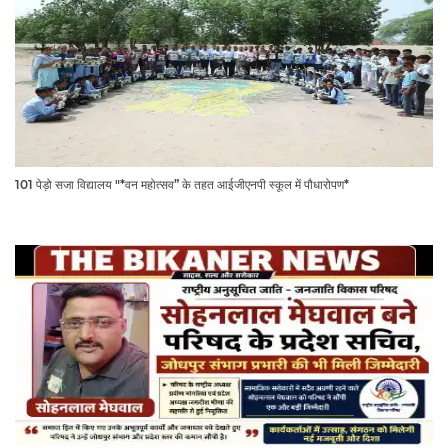
101 पेड़ो सजा विद्यालय "*वन महोत्सव” के तहत आईजीएनपी स्कूल में पौधारोपण*