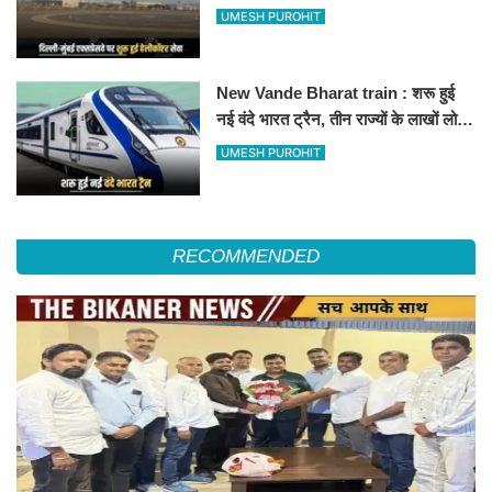
हेलीकॉप्टर सर्विस से तुरंत घायल पहुंचेगा
UMESH PUROHIT
हॉस्पिटल
New Vande Bharat train : शरू हुई
नई वंदे भारत ट्रैन, तीन राज्यों के लाखों लोगों
का सफर होगा आसान, देखें पूरा रूटमैप
UMESH PUROHIT
RECOMMENDED