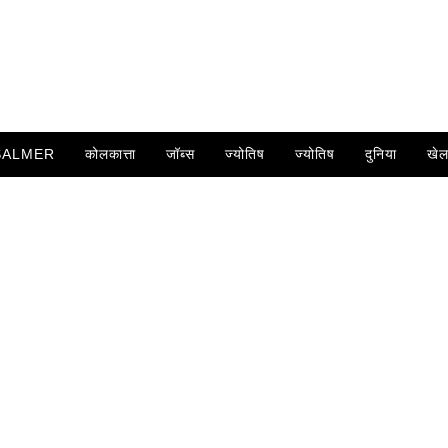
SALMER
कोलकात्ता
जॉब्स
ज्योतिष
ज्योतिष
दुनिया
खे