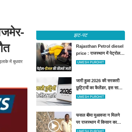
अजमेर-
झट-पट
ौत
Rajasthan Petrol diesel
price : राजस्थान में पेट्रोल-
डीजल की कीमतें जारी, जानिए
ाके में बुधवार
UMESH PUROHIT
बीकानेर समेत पुरे प्रदेश में नए
रेट
जारी हुआ 2026 की सरकारी
छुट्टियों का कैलेंडर, इस साल
कई बार मिलेगा लगातार
UMESH PUROHIT
अवकाश, देखें
फसल बीमा मुआवजा न मिलने
पर राजस्थान में किसान का
अनोखा विरोध, खेतों में बो दिए
UMESH PUROHIT