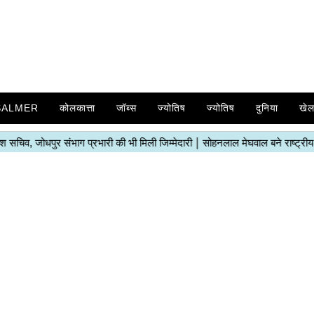
SALMER
कोलकात्ता
जॉब्स
ज्योतिष
ज्योतिष
दुनिया
खे