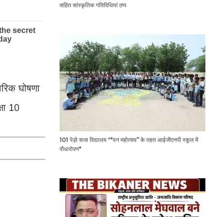
सहित सांस्कृतिक गतिविधियां ठप्प
िकारिक घोषणा
षा 10
101 पेड़ो सजा विद्यालय "*वन महोत्सव” के तहत आईजीएनपी स्कूल में
पौधारोपण*