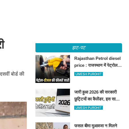
ी
झट-पट
Rajasthan Petrol diesel
price : राजस्थान में पेट्रोल-
डीजल की कीमतें जारी, जानिए
दसवीं बोर्ड की
UMESH PUROHIT
बीकानेर समेत पुरे प्रदेश में नए
रेट
जारी हुआ 2026 की सरकारी
छुट्टियों का कैलेंडर, इस साल
कई बार मिलेगा लगातार
UMESH PUROHIT
अवकाश, देखें
फसल बीमा मुआवजा न मिलने