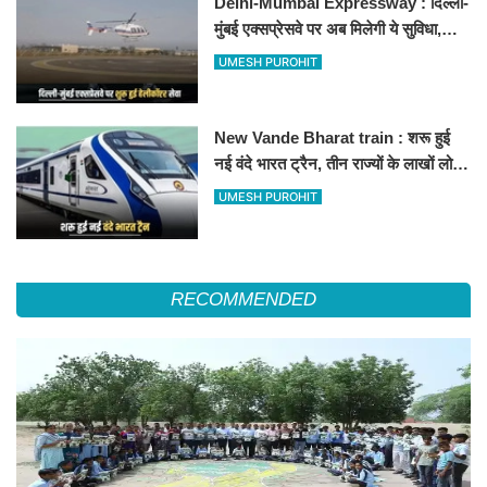
Delhi-Mumbai Expressway : दिल्ली-
मुंबई एक्सप्रेसवे पर अब मिलेगी ये सुविधा,
हेलीकॉप्टर सर्विस से तुरंत घायल पहुंचेगा
UMESH PUROHIT
हॉस्पिटल
New Vande Bharat train : शरू हुई
नई वंदे भारत ट्रैन, तीन राज्यों के लाखों लोगों
का सफर होगा आसान, देखें पूरा रूटमैप
UMESH PUROHIT
RECOMMENDED