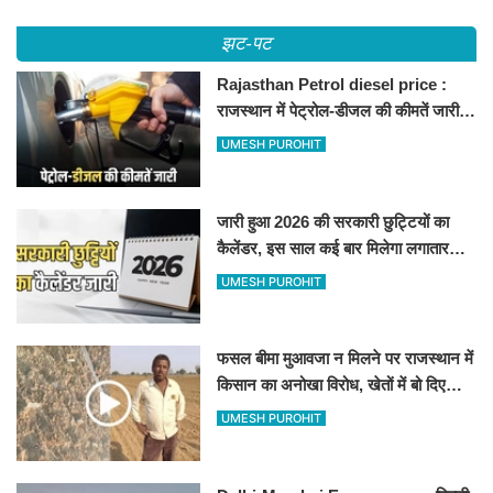
झट-पट
Rajasthan Petrol diesel price :
राजस्थान में पेट्रोल-डीजल की कीमतें जारी,
जानिए बीकानेर समेत पुरे प्रदेश में नए रेट
UMESH PUROHIT
जारी हुआ 2026 की सरकारी छुट्टियों का
कैलेंडर, इस साल कई बार मिलेगा लगातार
अवकाश, देखें
UMESH PUROHIT
फसल बीमा मुआवजा न मिलने पर राजस्थान में
किसान का अनोखा विरोध, खेतों में बो दिए
500-500 रुपए के नोट, वीडियो वायरल
UMESH PUROHIT