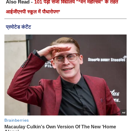
Also Read -
101 पेड़ो सजा विद्यालय "*वन महोत्सव” के तहत
आईजीएनपी स्कूल में पौधारोपण*