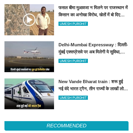
फसल बीमा मुआवजा न मिलने पर राजस्थान में
किसान का अनोखा विरोध, खेतों में बो दिए
500-500 रुपए के नोट, वीडियो वायरल
UMESH PUROHIT
Delhi-Mumbai Expressway : दिल्ली-
मुंबई एक्सप्रेसवे पर अब मिलेगी ये सुविधा,
हेलीकॉप्टर सर्विस से तुरंत घायल पहुंचेगा
UMESH PUROHIT
हॉस्पिटल
New Vande Bharat train : शरू हुई
नई वंदे भारत ट्रैन, तीन राज्यों के लाखों लोगों
का सफर होगा आसान, देखें पूरा रूटमैप
UMESH PUROHIT
RECOMMENDED