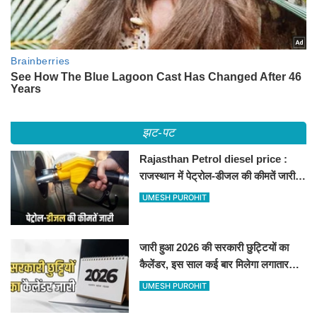
झट-पट
Rajasthan Petrol diesel price :
राजस्थान में पेट्रोल-डीजल की कीमतें जारी,
जानिए बीकानेर समेत पुरे प्रदेश में नए रेट
UMESH PUROHIT
जारी हुआ 2026 की सरकारी छुट्टियों का
कैलेंडर, इस साल कई बार मिलेगा लगातार
अवकाश, देखें
UMESH PUROHIT