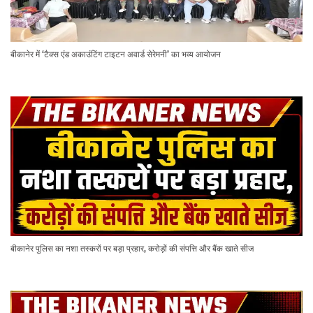
बीकानेर में ‘टैक्स एंड अकाउंटिंग टाइटन अवार्ड सेरेमनी’ का भव्य आयोजन
बीकानेर पुलिस का नशा तस्करों पर बड़ा प्रहार, करोड़ों की संपत्ति और बैंक खाते सीज