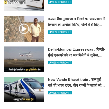
अवकाश, देखें
UMESH PUROHIT
फसल बीमा मुआवजा न मिलने पर राजस्थान में
किसान का अनोखा विरोध, खेतों में बो दिए
500-500 रुपए के नोट, वीडियो वायरल
UMESH PUROHIT
Delhi-Mumbai Expressway : दिल्ली-
मुंबई एक्सप्रेसवे पर अब मिलेगी ये सुविधा,
हेलीकॉप्टर सर्विस से तुरंत घायल पहुंचेगा
UMESH PUROHIT
हॉस्पिटल
New Vande Bharat train : शरू हुई
नई वंदे भारत ट्रैन, तीन राज्यों के लाखों लोगों
का सफर होगा आसान, देखें पूरा रूटमैप
UMESH PUROHIT