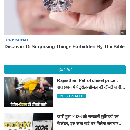
झट-पट
Rajasthan Petrol diesel price :
राजस्थान में पेट्रोल-डीजल की कीमतें जारी,
जानिए बीकानेर समेत पुरे प्रदेश में नए रेट
UMESH PUROHIT
जारी हुआ 2026 की सरकारी छुट्टियों का
कैलेंडर, इस साल कई बार मिलेगा लगातार