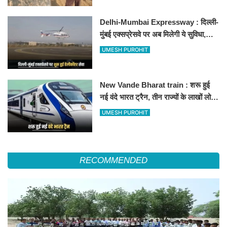
Delhi-Mumbai Expressway : दिल्ली-
मुंबई एक्सप्रेसवे पर अब मिलेगी ये सुविधा,
हेलीकॉप्टर सर्विस से तुरंत घायल पहुंचेगा
UMESH PUROHIT
हॉस्पिटल
New Vande Bharat train : शरू हुई
नई वंदे भारत ट्रैन, तीन राज्यों के लाखों लोगों
का सफर होगा आसान, देखें पूरा रूटमैप
UMESH PUROHIT
RECOMMENDED