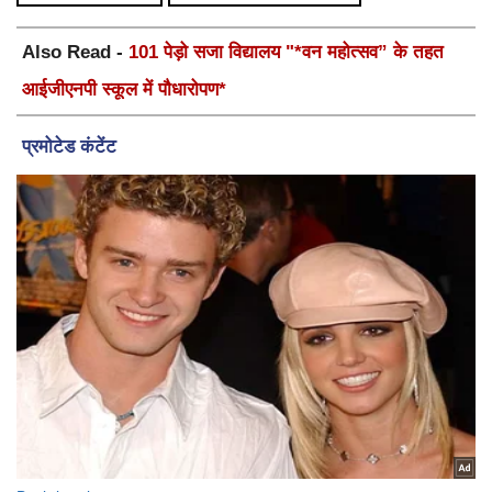
Also Read -
101 पेड़ो सजा विद्यालय "*वन महोत्सव” के तहत
आईजीएनपी स्कूल में पौधारोपण*