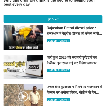
झट-पट
Rajasthan Petrol diesel price :
राजस्थान में पेट्रोल-डीजल की कीमतें जारी,
जानिए बीकानेर समेत पुरे प्रदेश में नए रेट
UMESH PUROHIT
जारी हुआ 2026 की सरकारी छुट्टियों का
कैलेंडर, इस साल कई बार मिलेगा लगातार
अवकाश, देखें
UMESH PUROHIT
फसल बीमा मुआवजा न मिलने पर राजस्थान में
किसान का अनोखा विरोध, खेतों में बो दिए
500-500 रुपए के नोट, वीडियो वायरल
UMESH PUROHIT