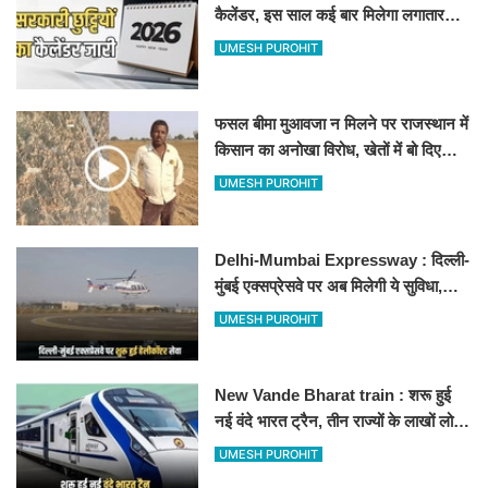
कैलेंडर, इस साल कई बार मिलेगा लगातार
अवकाश, देखें
UMESH PUROHIT
फसल बीमा मुआवजा न मिलने पर राजस्थान में
किसान का अनोखा विरोध, खेतों में बो दिए
500-500 रुपए के नोट, वीडियो वायरल
UMESH PUROHIT
Delhi-Mumbai Expressway : दिल्ली-
मुंबई एक्सप्रेसवे पर अब मिलेगी ये सुविधा,
हेलीकॉप्टर सर्विस से तुरंत घायल पहुंचेगा
UMESH PUROHIT
हॉस्पिटल
New Vande Bharat train : शरू हुई
नई वंदे भारत ट्रैन, तीन राज्यों के लाखों लोगों
का सफर होगा आसान, देखें पूरा रूटमैप
UMESH PUROHIT