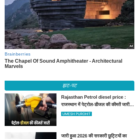
झट-पट
Rajasthan Petrol diesel price :
राजस्थान में पेट्रोल-डीजल की कीमतें जारी,
जानिए बीकानेर समेत पुरे प्रदेश में नए रेट
UMESH PUROHIT
जारी हुआ 2026 की सरकारी छुट्टियों का