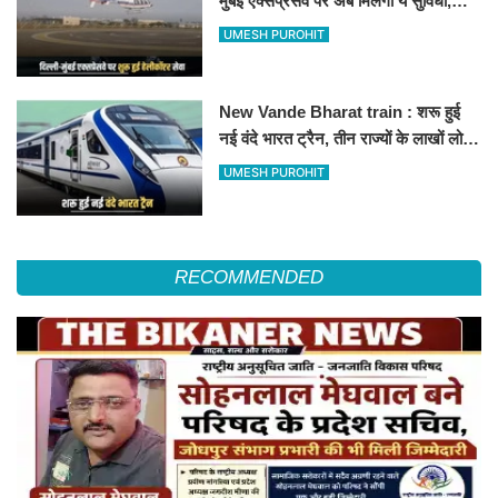
मुंबई एक्सप्रेसवे पर अब मिलेगी ये सुविधा,
हेलीकॉप्टर सर्विस से तुरंत घायल पहुंचेगा
UMESH PUROHIT
हॉस्पिटल
New Vande Bharat train : शरू हुई
नई वंदे भारत ट्रैन, तीन राज्यों के लाखों लोगों
का सफर होगा आसान, देखें पूरा रूटमैप
UMESH PUROHIT
RECOMMENDED