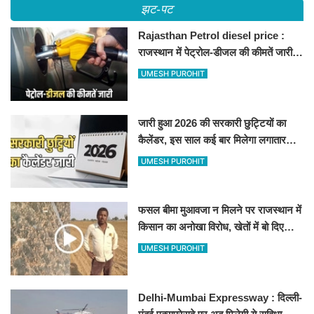
झट-पट
Rajasthan Petrol diesel price :
राजस्थान में पेट्रोल-डीजल की कीमतें जारी,
जानिए बीकानेर समेत पुरे प्रदेश में नए रेट
UMESH PUROHIT
जारी हुआ 2026 की सरकारी छुट्टियों का
कैलेंडर, इस साल कई बार मिलेगा लगातार
अवकाश, देखें
UMESH PUROHIT
फसल बीमा मुआवजा न मिलने पर राजस्थान में
किसान का अनोखा विरोध, खेतों में बो दिए
500-500 रुपए के नोट, वीडियो वायरल
UMESH PUROHIT
Delhi-Mumbai Expressway : दिल्ली-