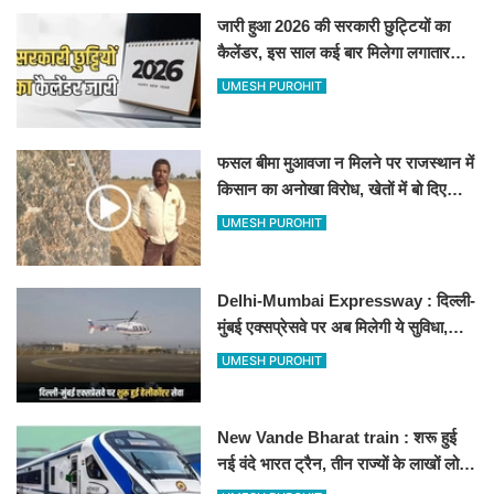
जारी हुआ 2026 की सरकारी छुट्टियों का
कैलेंडर, इस साल कई बार मिलेगा लगातार
अवकाश, देखें
UMESH PUROHIT
फसल बीमा मुआवजा न मिलने पर राजस्थान में
किसान का अनोखा विरोध, खेतों में बो दिए
500-500 रुपए के नोट, वीडियो वायरल
UMESH PUROHIT
Delhi-Mumbai Expressway : दिल्ली-
मुंबई एक्सप्रेसवे पर अब मिलेगी ये सुविधा,
हेलीकॉप्टर सर्विस से तुरंत घायल पहुंचेगा
UMESH PUROHIT
हॉस्पिटल
New Vande Bharat train : शरू हुई
नई वंदे भारत ट्रैन, तीन राज्यों के लाखों लोगों
का सफर होगा आसान, देखें पूरा रूटमैप