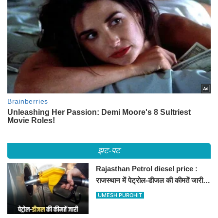
झट-पट
Rajasthan Petrol diesel price :
राजस्थान में पेट्रोल-डीजल की कीमतें जारी,
जानिए बीकानेर समेत पुरे प्रदेश में नए रेट
UMESH PUROHIT