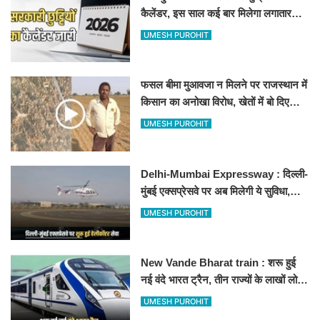
कैलेंडर, इस साल कई बार मिलेगा लगातार
अवकाश, देखें
UMESH PUROHIT
फसल बीमा मुआवजा न मिलने पर राजस्थान में
किसान का अनोखा विरोध, खेतों में बो दिए
500-500 रुपए के नोट, वीडियो वायरल
UMESH PUROHIT
Delhi-Mumbai Expressway : दिल्ली-
मुंबई एक्सप्रेसवे पर अब मिलेगी ये सुविधा,
हेलीकॉप्टर सर्विस से तुरंत घायल पहुंचेगा
UMESH PUROHIT
हॉस्पिटल
New Vande Bharat train : शरू हुई
नई वंदे भारत ट्रैन, तीन राज्यों के लाखों लोगों
का सफर होगा आसान, देखें पूरा रूटमैप
UMESH PUROHIT