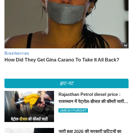
झट-पट
Rajasthan Petrol diesel price :
राजस्थान में पेट्रोल-डीजल की कीमतें जारी,
जानिए बीकानेर समेत पुरे प्रदेश में नए रेट
UMESH PUROHIT
जारी हुआ 2026 की सरकारी छुट्टियों का