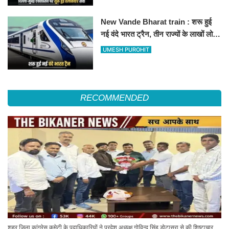
New Vande Bharat train : शरू हुई
नई वंदे भारत ट्रैन, तीन राज्यों के लाखों लोगों
का सफर होगा आसान, देखें पूरा रूटमैप
UMESH PUROHIT
RECOMMENDED
शहर जिला कांग्रेस कमेटी के पदाधिकारियों ने प्रदेश अध्यक्ष गोविन्द सिंह डोटासरा से की शिष्टाचार