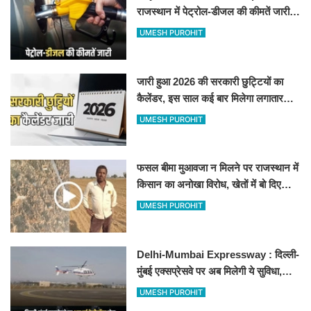
राजस्थान में पेट्रोल-डीजल की कीमतें जारी,
जानिए बीकानेर समेत पुरे प्रदेश में नए रेट
UMESH PUROHIT
जारी हुआ 2026 की सरकारी छुट्टियों का
कैलेंडर, इस साल कई बार मिलेगा लगातार
अवकाश, देखें
UMESH PUROHIT
फसल बीमा मुआवजा न मिलने पर राजस्थान में
किसान का अनोखा विरोध, खेतों में बो दिए
500-500 रुपए के नोट, वीडियो वायरल
UMESH PUROHIT
Delhi-Mumbai Expressway : दिल्ली-
मुंबई एक्सप्रेसवे पर अब मिलेगी ये सुविधा,
हेलीकॉप्टर सर्विस से तुरंत घायल पहुंचेगा
UMESH PUROHIT
हॉस्पिटल